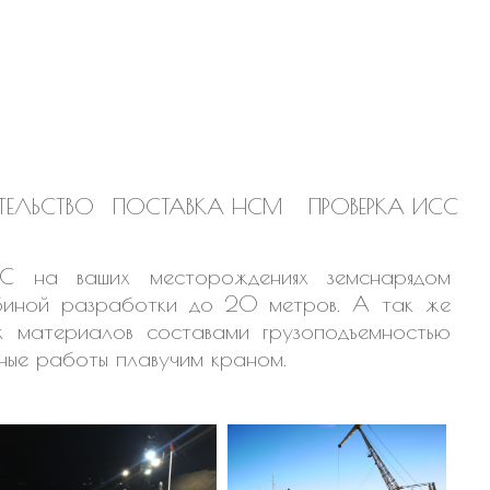
ТЕЛЬСТВО
ПОСТАВКА НСМ
ПРОВЕРКА ИСС
ГС на ваших месторождениях земснарядом
биной разработки до 20 метров. А так же
ых материалов составами грузоподъемностью
ые работы плавучим краном.