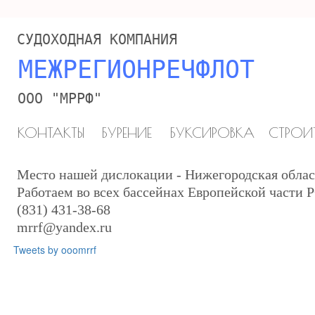
АКЦИЯ от www.R3.ru - хостинг сайтов 72р. в месяц. Домен в подаро
СУДОХОДНАЯ КОМПАНИЯ
МЕЖРЕГИОНРЕЧФЛОТ
ООО "МРРФ"
КОНТАКТЫ
БУРЕНИЕ
БУКСИРОВКА
СТРОИ
Место нашей дислокации - Нижегородская облас
Работаем во всех бассейнах Европейской части 
(831) 431-38-68
mrrf@yandex.ru
Tweets by ooomrrf