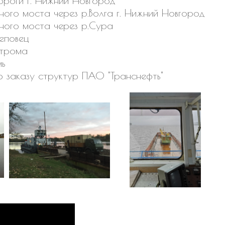
ороги г. Нижний Новгород
ного моста через р.Волга г. Нижний Новгород
ного моста через р.Сура
еповец
строма
мь
о заказу структур ПАО "Транснефть"